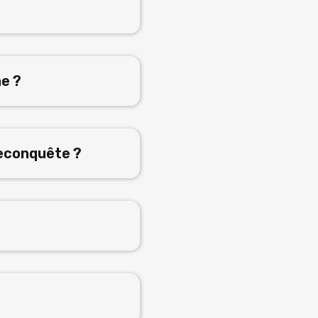
e ?
econquête ?