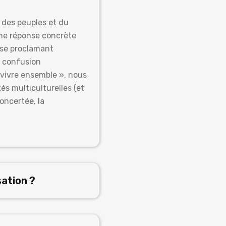
 des peuples et du
une réponse concrète
 se proclamant
u confusion
« vivre ensemble », nous
s multiculturelles (et
oncertée, la
sation ?