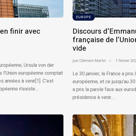
EUROPE
en finir avec
Discours d’Emmanu
française de l’Unio
vide
par
Clément Martin
1 février 20
uropéenne, Ursula von der
ue l’Union européenne comptait
Le 30 janvier, la France a pris
es années à venir[1]. C’est
européenne, et ce jusqu’au 30
ropéenne n’existe…
a pris la parole face aux euro
présidence à venir.…