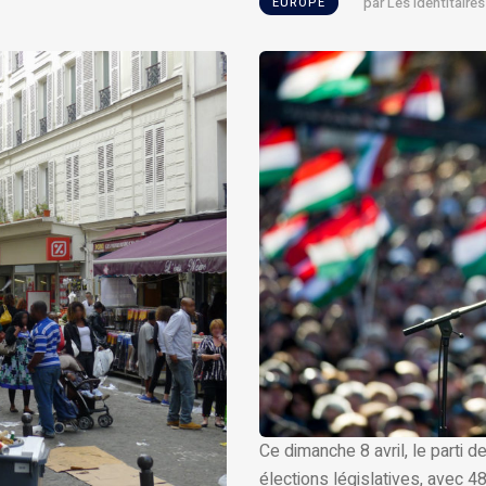
par
Les Identitaires
EUROPE
Ce dimanche 8 avril, le parti 
élections législatives, avec 4