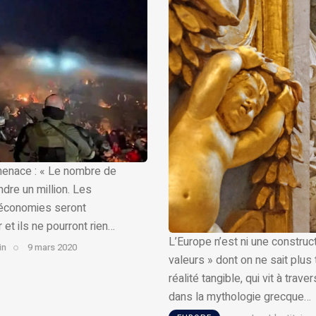
c menace : « Le nombre de
ndre un million. Les
 économies seront
et ils ne pourront rien…
L’Europe n’est ni une construc
in
9 mars 2020
valeurs » dont on ne sait plus 
réalité tangible, qui vit à tr
dans la mythologie grecque…