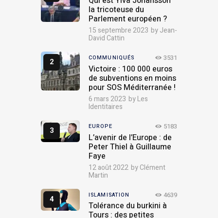
Qui est Ylva Johansson
la tricoteuse du
Parlement européen ?
15 septembre 2023
by
Jean-
David Cattin
3531
COMMUNIQUÉS
Victoire : 100 000 euros
de subventions en moins
pour SOS Méditerranée !
6 mars 2023
by
Les
Identitaires
5183
EUROPE
L’avenir de l’Europe : de
Peter Thiel à Guillaume
Faye
12 août 2022
by
Clément
Martin
4639
ISLAMISATION
Tolérance du burkini à
Tours : des petites