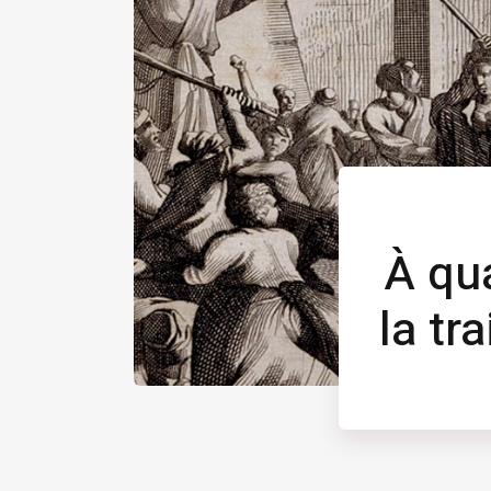
À qu
la tr