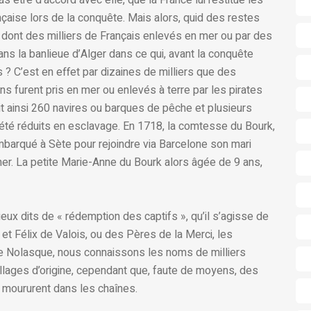
s être d’accord avec elle, que la France lui restitue les
çaise lors de la conquête. Mais alors, quid des restes
 dont des milliers de Français enlevés en mer ou par des
dans la banlieue d’Alger dans ce qui, avant la conquête
 ? C’est en effet par dizaines de milliers que des
furent pris en mer ou enlevés à terre par les pirates
t ainsi 260 navires ou barques de pêche et plusieurs
 été réduits en esclavage. En 1718, la comtesse du Bourk,
barqué à Sète pour rejoindre via Barcelone son mari
r. La petite Marie-Anne du Bourk alors âgée de 9 ans,
ux dits de « rédemption des captifs », qu’il s’agisse de
 et Félix de Valois, ou des Pères de la Merci, les
re Nolasque, nous connaissons les noms de milliers
villages d’origine, cependant que, faute de moyens, des
et moururent dans les chaînes.