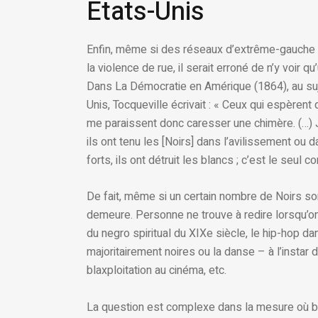
Etats-Unis
Enfin, même si des réseaux d’extrême-gauche
la violence de rue, il serait erroné de n’y voir
Dans La Démocratie en Amérique (1864), au suje
Unis, Tocqueville écrivait : « Ceux qui espèren
me paraissent donc caresser une chimère. (…) Ju
ils ont tenu les [Noirs] dans l’avilissement ou d
forts, ils ont détruit les blancs ; c’est le seul
De fait, même si un certain nombre de Noirs sont
demeure. Personne ne trouve à redire lorsqu’on 
du negro spiritual du XIXe siècle, le hip-hop 
majoritairement noires ou la danse – à l’instar d
blaxploitation au cinéma, etc.
La question est complexe dans la mesure où b