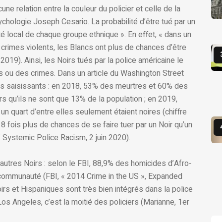
ne relation entre la couleur du policier et celle de la
chologie Joseph Cesario. La probabilité d’être tué par un
ité local de chaque groupe ethnique ». En effet, « dans un
imes violents, les Blancs ont plus de chances d’être
 2019). Ainsi, les Noirs tués par la police américaine le
s ou des crimes. Dans un article du Washington Street
es saisissants : en 2018, 53% des meurtres et 60% des
s qu’ils ne sont que 13% de la population ; en 2019,
un quart d’entre elles seulement étaient noires (chiffre
18 fois plus de chances de se faire tuer par un Noir qu’un
f Systemic Police Racism, 2 juin 2020).
autres Noirs : selon le FBI, 88,9% des homicides d’Afro-
r communauté (FBI, « 2014 Crime in the US », Expanded
oirs et Hispaniques sont très bien intégrés dans la police
os Angeles, c’est la moitié des policiers (Marianne, 1er