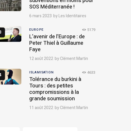
subventions en moins pour
SOS Méditerranée !
6 mars 2023
by
Les Identitaires
5179
EUROPE
L’avenir de l’Europe : de
Peter Thiel à Guillaume
Faye
12 août 2022
by
Clément Martin
4633
ISLAMISATION
Tolérance du burkini à
Tours : des petites
compromissions à la
grande soumission
11 août 2022
by
Clément Martin