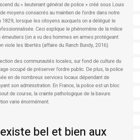
descend du « lieutenant général de police » créé sous Louis
té de moyens consacrés au maintien de l’ordre dans notre
n 1829, lorsque les citoyens auxquels on a délégué le
rofessionnalisée. Ceci explique le phénomène de la milice
 les émeutiers (on a vu des hommes en armes protégeant
n viole les libertés (affaire du Ranch Bundy, 2016).
otection des communautés locales, sur fond de culture du
ge occupé de préserver l’ordre public. De plus, la police
visée en de nombreux services locaux dépendant de
ant son administration. En France, la police est un bloc
 bout de course, la crainte pathologique de la bavure.
’action varie énormément.
existe bel et bien aux