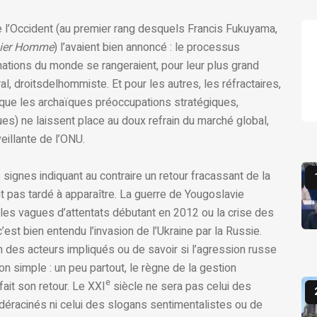
e l’Occident (au premier rang desquels Francis Fukuyama,
rnier Homme
) l’avaient bien annoncé : le processus
nations du monde se rangeraient, pour leur plus grand
l, droitsdelhommiste. Et pour les autres, les réfractaires,
 que les archaïques préoccupations stratégiques,
ues) ne laissent place au doux refrain du marché global,
eillante de l’ONU.
 signes indiquant au contraire un retour fracassant de la
ont pas tardé à apparaître. La guerre de Yougoslavie
 les vagues d’attentats débutant en 2012 ou la crise des
est bien entendu l’invasion de l’Ukraine par la Russie.
 des acteurs impliqués ou de savoir si l’agression russe
eçon simple : un peu partout, le règne de la gestion
e
fait son retour. Le XXI
siècle ne sera pas celui des
déracinés ni celui des slogans sentimentalistes ou de