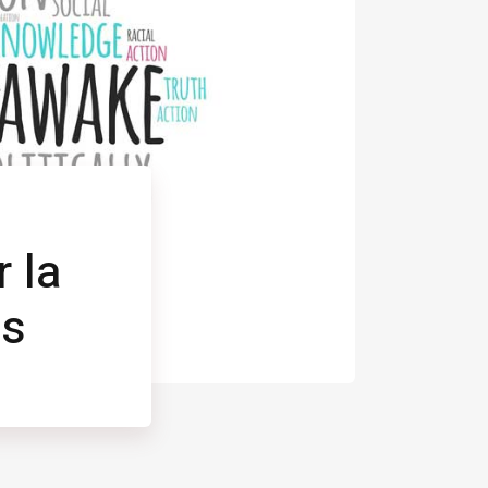
 la
és