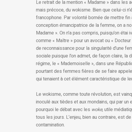
Le retrait de la mention « Madame » dans les a
mais précoce, du wokisme. Bien que celui-ci n’
francophone. Par volonté bornée de mettre fin à 
conception émancipatrice de la femme, on a no
Madame ». On n’a pas compris, puisqu’on étai iv
comme « Maître » pour un avocat ou « Docteur 
de reconnaissance pour la singularité d’une fe
sociale puisque l’on admet, de façon claire, la d
régime, le « Mademoiselle », dans une République 
pourtant des femmes fières de se faire appel
qui tenaient à cet élément caractéristique de leu
Le wokisme, comme toute révolution, est vainq
inoculé aux tièdes et aux mondains, qui par un 
pourquoi le débat avec les
woke
, utile médiati
tous les jours. L’enjeu, bien au contraire, est 
contamination.