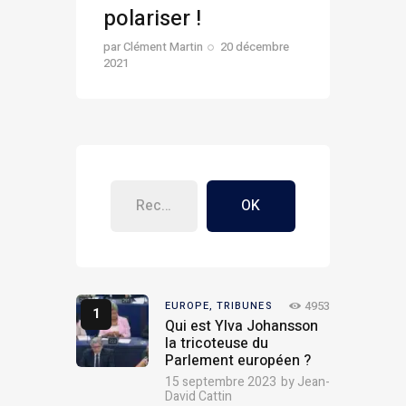
polariser !
par
Clément Martin
20 décembre
2021
OK
4953
EUROPE,
TRIBUNES
Qui est Ylva Johansson
la tricoteuse du
Parlement européen ?
15 septembre 2023
by
Jean-
David Cattin