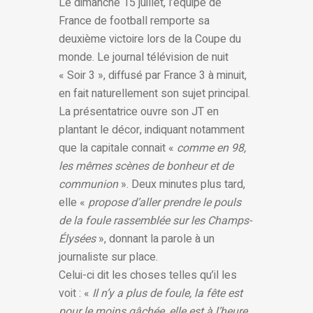
Le dimanche 15 juillet, l’équipe de
France de football remporte sa
deuxième victoire lors de la Coupe du
monde. Le journal télévision de nuit
« Soir 3 », diffusé par France 3 à minuit,
en fait naturellement son sujet principal.
La présentatrice ouvre son JT en
plantant le décor, indiquant notamment
que la capitale connait «
comme en 98,
les mêmes scènes de bonheur et de
communion
». Deux minutes plus tard,
elle «
propose d’aller prendre le pouls
de la foule rassemblée sur les Champs-
Élysées
», donnant la parole à un
journaliste sur place.
Celui-ci dit les choses telles qu’il les
voit : «
Il n’y a plus de foule, la fête est
pour le moins gâchée, elle est à l’heure