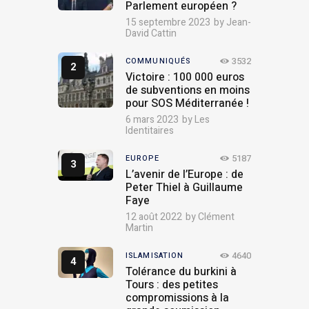
Parlement européen ?
15 septembre 2023
by
Jean-
David Cattin
3532
COMMUNIQUÉS
Victoire : 100 000 euros
de subventions en moins
pour SOS Méditerranée !
6 mars 2023
by
Les
Identitaires
5187
EUROPE
L’avenir de l’Europe : de
Peter Thiel à Guillaume
Faye
12 août 2022
by
Clément
Martin
4640
ISLAMISATION
Tolérance du burkini à
Tours : des petites
compromissions à la