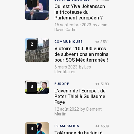
Qui est Ylva Johansson
la tricoteuse du
Parlement européen ?
15 septembre 2023
by
Jean-
David Cattin
3531
COMMUNIQUÉS
Victoire : 100 000 euros
de subventions en moins
pour SOS Méditerranée !
6 mars 2023
by
Les
Identitaires
5183
EUROPE
L’avenir de l’Europe : de
Peter Thiel à Guillaume
Faye
12 août 2022
by
Clément
Martin
4639
ISLAMISATION
Tolérance du burkini à