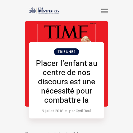
TRIBUNES
Placer l’enfant au
centre de nos
discours est une
nécessité pour
combattre la
gauche morale
9 juillet 2018
par
Cyril Raul