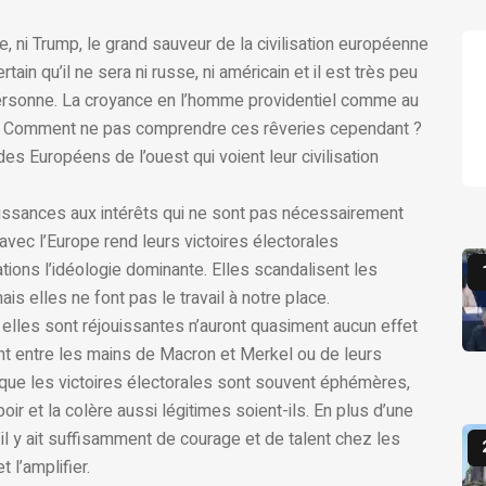
, ni Trump, le grand sauveur de la civilisation européenne
tain qu’il ne sera ni russe, ni américain et il est très peu
personne. La croyance en l’homme providentiel comme au
ts. Comment ne pas comprendre ces rêveries cependant ?
des Européens de l’ouest qui voient leur civilisation
ssances aux intérêts qui ne sont pas nécessairement
 avec l’Europe rend leurs victoires électorales
tions l’idéologie dominante. Elles scandalisent les
is elles ne font pas le travail à notre place.
i elles sont réjouissantes n’auront quasiment aucun effet
ront entre les mains de Macron et Merkel ou de leurs
t que les victoires électorales sont souvent éphémères,
oir et la colère aussi légitimes soient-ils. En plus d’une
u’il y ait suffisamment de courage et de talent chez les
 l’amplifier.