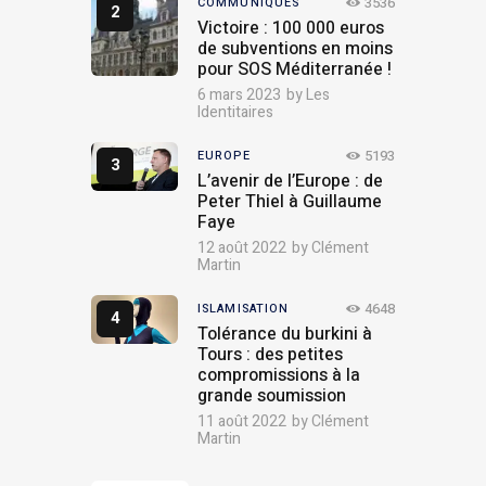
3536
COMMUNIQUÉS
Victoire : 100 000 euros
de subventions en moins
pour SOS Méditerranée !
6 mars 2023
by
Les
Identitaires
5193
EUROPE
L’avenir de l’Europe : de
Peter Thiel à Guillaume
Faye
12 août 2022
by
Clément
Martin
4648
ISLAMISATION
Tolérance du burkini à
Tours : des petites
compromissions à la
grande soumission
11 août 2022
by
Clément
Martin