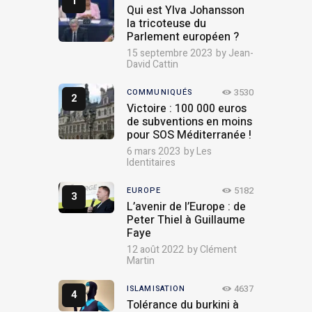
Qui est Ylva Johansson
la tricoteuse du
Parlement européen ?
15 septembre 2023
by
Jean-
David Cattin
3530
COMMUNIQUÉS
Victoire : 100 000 euros
de subventions en moins
pour SOS Méditerranée !
6 mars 2023
by
Les
Identitaires
5182
EUROPE
L’avenir de l’Europe : de
Peter Thiel à Guillaume
Faye
12 août 2022
by
Clément
Martin
4637
ISLAMISATION
Tolérance du burkini à