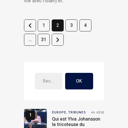
voir avec l’islam) et…
<
1
2
3
4
>
…
31
OK
4958
EUROPE,
TRIBUNES
Qui est Ylva Johansson
la tricoteuse du