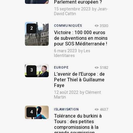
Parlement européen ?
15 septembre 2023
by
Jean-
David Cattin
3530
COMMUNIQUÉS
Victoire : 100 000 euros
de subventions en moins
pour SOS Méditerranée !
6 mars 2023
by
Les
Identitaires
5182
EUROPE
L’avenir de l’Europe : de
Peter Thiel à Guillaume
Faye
12 août 2022
by
Clément
Martin
4637
ISLAMISATION
Tolérance du burkini à
Tours : des petites
compromissions à la