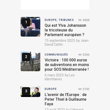
4968
EUROPE,
TRIBUNES
Qui est Ylva Johansson
la tricoteuse du
Parlement européen ?
15 septembre 2023
by
Jean-
David Cattin
3536
COMMUNIQUÉS
Victoire : 100 000 euros
de subventions en moins
pour SOS Méditerranée !
6 mars 2023
by
Les
Identitaires
5193
EUROPE
L’avenir de l’Europe : de
Peter Thiel à Guillaume
Faye
12 août 2022
by
Clément